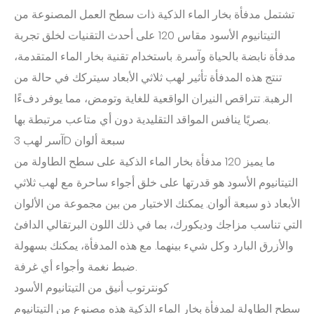
تشتمل مدفأة بخار الماء الذكية ذات سطح العمل المصنوعة من
التيتانيوم الأسود مقاس 120 على أحدث التقنيات لخلق تجربة
مدفأة نابضة بالحياة وآسرة. باستخدام تقنية بخار الماء المتقدمة،
تنتج هذه المدفأة تأثير لهب ثلاثي الأبعاد سيتركك في حالة من
الرهبة. تتراقص النيران الواقعية للغاية وتومض، مما يوفر دفءًا
بصريًا ينافس المواقد التقليدية دون أي متاعب مرتبطة بها.
آسر لهب 3D سبعة ألوان
ما يميز 120 مدفأة بخار الماء الذكية على سطح الطاولة من
التيتانيوم الأسود هو قدرتها على خلق أجواء ساحرة مع لهب ثلاثي
الأبعاد ذو سبعة ألوان. يمكنك الاختيار من بين مجموعة من الألوان
التي تناسب مزاجك وديكورك، بما في ذلك اللون البرتقالي الدافئ
والأزرق البارد وكل شيء بينهما. مع هذه المدفأة، يمكنك بسهولة
ضبط نغمة وأجواء أي غرفة.
كونترتوب أنيق من التيتانيوم الأسود
سطح الطاولة لمدفأة بخار الماء الذكية هذه مصنوع من التيتانيوم