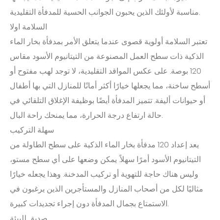
مناسبة لأولئك الذين يحبون الجوانب الحسية للمدفأة التقليدية.
السلامة اولا
تعتبر السلامة أولوية قصوى عندما يتعلق الأمر بمدفأة بخار الماء
الذكية ذات سطح العمل المصنوعة من التيتانيوم الأسود مقاس
120 بوصة. على عكس المواقد التقليدية، لا توجد لهب مفتوح أو
أسطح ساخنة، مما يجعلها خيارًا أكثر أمانًا للمنازل التي بها أطفال
أو حيوانات أليفة. تتميز المدفأة أيضًا بوظيفة الإغلاق التلقائي في
حالة ارتفاع درجة الحرارة، مما يمنحك راحة البال.
سهلة التركيب
يعد إعداد 120 مدفأة بخار الماء الذكية على سطح الطاولة من
التيتانيوم الأسود أمرًا سهلاً. يمكن وضعها على أي سطح مستو،
وليس هناك حاجة للتهوية أو تركيب المدخنة. وهذا يجعله خيارًا
مثاليًا لكل من أصحاب المنازل والمستأجرين الذين يرغبون في
الاستمتاع بجمال المدفأة دون إجراء تجديدات كبيرة.
صديق للبيئة