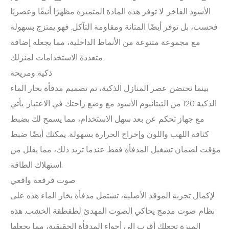
الأسود الفاخر. لا توفر هذه المادة المتميزة مظهرًا أنيقًا وعصريًا
فحسب، بل توفر أيضًا المتانة ومقاومة التآكل. فهو يمتزج بسهولة
مع مجموعة متنوعة من الأنماط الداخلية، مما يجعله إضافة
متعددة الاستخدامات لمنزلك.
ذكية ومريحة
بينما نحتضن عصر المنازل الذكية، تم تصميم مدفأة بخار الماء
الذكية 120 من التيتانيوم الأسود مع وضع راحتك في الاعتبار. يأتي
مع جهاز تحكم عن بعد سهل الاستخدام، مما يسمح لك بضبط
كثافة اللهب واللون وإخراج الحرارة بسهولة. يمكنك أيضًا ضبط
مؤقت لضمان تشغيل المدفأة فقط عندما تريد ذلك، مما يقلل من
استهلاك الطاقة.
صوت فرقعة واقعي
لإكمال تجربة الموقد الأصلية، تشتمل مدفأة بخار الماء هذه على
نظام صوت مدمج يحاكي الصوت المهدئ لطقطقة الخشب. هذه
الميزة تجعلك أقرب إلى أجواء المدفأة الحقيقية، مما يجعلها