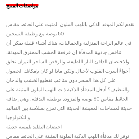
مواصفات المنتج
نقدم لكم الموقد الذكي باللهب الملون المثبت على الحائط مقاس
50 بوصة مع وظيفة التسخين
في عالم الراحة المنزلية والجماليات، هناك أشياء قليلة يمكن أن
تنافس جاذبية المدفأة. إن فرقعة الخشب المحترق المهدئة،
والاحتضان الدافئ للنار اللطيفة، والرقص الساحر للنيران تخلق
أجواءً أسرت القلوب لأجيال. ولكن ماذا لو كان بإمكانك الحصول
على كل هذا السحر دون متاعب تقطيع الخشب والدخان
والتنظيف؟ أدخل المدفأة الذكية ذات اللهب الملون المثبتة على
الحائط مقاس 50 بوصة والمزودة بوظيفة التدفئة، وهي إضافة
حديثة لمساحات المعيشة الحديثة التي تمزج بسلاسة بين التقاليد
والتكنولوجيا.
احتضان التقليد بلمسة حديثة
توفر لك مدفأة اللهب الذكية الملونة المثبتة على الحائط مقاس