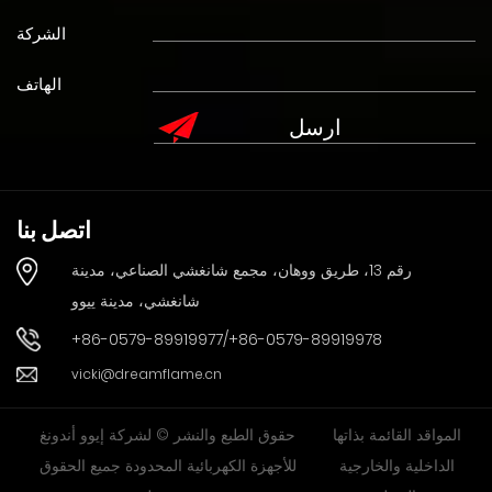
الشركة
الهاتف
اتصل بنا
رقم 13، طريق ووهان، مجمع شانغشي الصناعي، مدينة
شانغشي، مدينة ييوو
+86-0579-89919977/+86-0579-89919978
vicki@dreamflame.cn
المواقد القائمة بذاتها
حقوق الطبع والنشر © لشركة إيوو أندونغ
الداخلية والخارجية
للأجهزة الكهربائية المحدودة جميع الحقوق