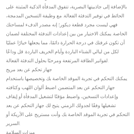
بالإضافة إلى جاذبيتها البصرية، تتفوق المدفأة الذكية المثبتة على
الحائط في توفير التدفئة الفعالة. مع وظيفة التسخين المدمجة،
فهي ليست مجرد قطعة ديكور؛ إنه مصدر الدفء لمساحتك
الخاصة. يمكنك الاختيار من بين إعدادات التدفئة المختلفة لضمان
أن تكون غرفتك في درجة الحرارة دائمًا، مما يجعلها خيارًا عمليًا
لكل من ليالي الشتاء الباردة وأيام الخريف الباردة. قل وداعًا
لفواتير الطاقة المرتفعة ومرحبًا بحلول التدفئة الفعالة.
جهاز تحكم عن بعد مريح
يمكنك التحكم في تجربة الموقد الخاصة بك وتخصيصها باستخدام
جهاز التحكم عن بعد المتضمن. اضبط ألوان اللهب وكثافته
وإعدادات التسخين، واضبط مؤقتًا لتشغيل المدفأة أو إيقاف
تشغيلها وفقًا لجدولك الزمني. يتيح لك جهاز التحكم عن بعد
التحكم في تجربة الموقد الخاصة بك وأنت مستريح على الأريكة أو
السرير.
ميزات السلامة