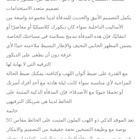
تصميم متعدد الاستخدامات
يكمل التصميم الأنيق والحديث للمدفأة لدينا مجموعة واسعة من
الأساليب الداخلية. سواء كان ديكورك كلاسيكيًا أو معاصرًا أو
انتقائيًا، فإن هذه المدفأة تندمج بسلاسة في مساحتك الخاصة.
يضمن المظهر الجانبي النحيف والإطار البسيط ملاءمته جيدًا لأي
غرفة دون أن يطغى على الديكور.
الترفيه التي لا نهاية لها
مع القدرة على ضبط ألوان اللهب وكثافته، يمكنك ضبط الحالة
المزاجية لأي مناسبة. سواء كانت ليلة هادئة مع أحد أفراد أسرتك
أو تجمعًا حيويًا مع الأصدقاء، فإن المدفأة الذكية المثبتة على
الحائط لدينا هي شريكك الترفيهي.
خاتمة
تعد الموقد الذكي ذو اللهب الملون المثبت على الحائط مقاس 50
بوصة مع وظيفة التسخين تحفة حقيقية من التصميم والابتكار.
فهو يجمع بين سحر المدفأة التقليدية مع الراحة وكفاءة استخدام