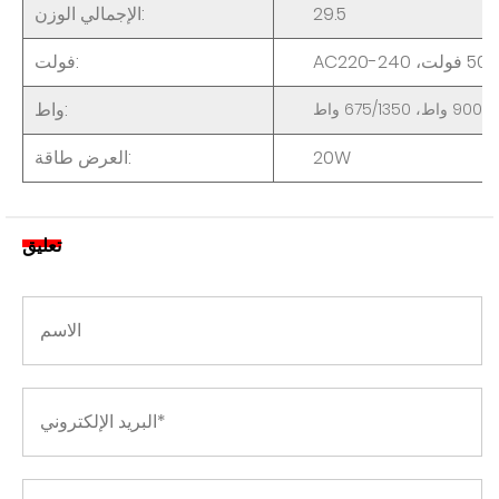
29.5
:
الإجمالي
الوزن
فولت،
0
AC220-24
فولت:
واط:
900/1
واط،
675/1350
واط
20W
:
العرض
طاقة
تعليق