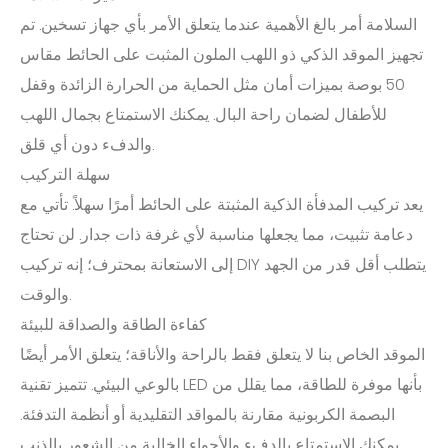
السلامة أمر بالغ الأهمية عندما يتعلق الأمر بأي جهاز تسخين. تم
تجهيز الموقد الذكي ذو اللهب الملون المثبت على الحائط مقاس
50 بوصة بميزات أمان مثل الحماية من الحرارة الزائدة وقفل
للأطفال لضمان راحة البال. يمكنك الاستمتاع بجمال اللهب
والدفء دون أي قلق.
سهلة التركيب
يعد تركيب المدفأة الذكية المثبتة على الحائط أمرًا سهلاً. تأتي مع
دعامة تثبيت، مما يجعلها مناسبة لأي غرفة ذات جدار. لن تحتاج
إلى الاستعانة بمحترف؛ إنه تركيب DIY يتطلب أقل قدر من الجهد
والوقت.
كفاءة الطاقة والصداقة للبيئة
الموقد الخاص بنا لا يتعلق فقط بالراحة والأناقة؛ يتعلق الأمر أيضًا
بالوعي البيئي. تتميز تقنية LED بأنها موفرة للطاقة، مما يقلل من
البصمة الكربونية مقارنة بالمواقد التقليدية أو أنظمة التدفئة.
يمكنك الاستمتاع بالدفء والأجواء الخالية من الشعور بالذنب.