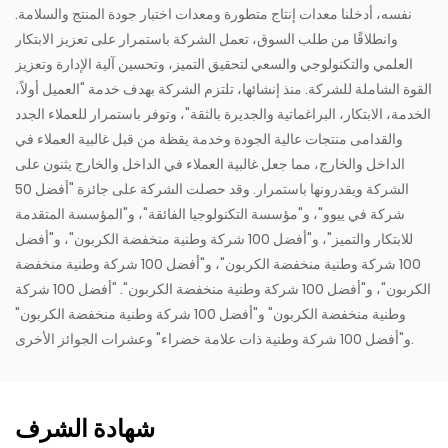
نفسه، أدخلنا معدات إنتاج متطورة ومعدات اختبار جودة المنتج والسلامة.
وانطلاقًا من طلب السوق، تعمل الشركة باستمرار على تعزيز الابتكار
العلمي والتكنولوجي والسعي لتحقيق التميز، وتحسين آلية الإدارة وتعزيز
القوة الشاملة للشركة. منذ إنشائها، تلتزم الشركة بهدف خدمة "العميل أولاً،
الخدمة، الابتكار، البراغماتية والجديرة بالثقة"، وتوفر باستمرار للعملاء الجدد
والقدامى منتجات عالية الجودة وخدمة يقظة من قبل غالبية العملاء في
الداخل والخارج، مما جعل غالبية العملاء في الداخل والخارج يثنون على
الشركة ويقدرونها باستمرار. وقد حصلت الشركة على جائزة "أفضل 50
شركة في ييوو"، و"مؤسسة التكنولوجيا الفائقة"، و"المؤسسة المتقدمة
للابتكار والتميز"، و"أفضل 100 شركة وطنية منخفضة الكربون"، و"أفضل
100 شركة وطنية منخفضة الكربون"، و"أفضل 100 شركة وطنية منخفضة
الكربون"، و"أفضل 100 شركة وطنية منخفضة الكربون". "أفضل 100 شركة
وطنية منخفضة الكربون" و"أفضل 100 شركة وطنية منخفضة الكربون"
و"أفضل 100 شركة وطنية ذات علامة خضراء" وعشرات الجوائز الأخرى.
شهادة الشرف