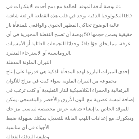
50 بوصة أناقة الموقد الخالدة مع دمج أحدث الابتكارات في
التكنولوجيا الذكية. يوجد في قلب هذه القطعة الرائعة شاشة LED
عالية الوضوح تحاكي المظهر الحيوي والواقعي للمدفأة نار
حقيقية يضمن حجمها 50 بوصة أن تصبح النقطة المحورية في أي
غرفة، مما يخلق جوًا دافئًا وجذابًا للتجمعات العائلية أو الأمسيات
الرومانسية أو الاسترخاء المنفرد.
النيران الملونة المذهلة
إحدى الميزات البارزة لهذه المدفأة الذكية هي قدرتها على إنتاج
مجموعة من النيران الملونة. سواء كنت في مزاج للألوان
البرتقالية والحمراء الكلاسيكية للنار التقليدية أو كنت ترغب في
إضافة لمسة عصرية مع اللون الأزرق والأخضر والبنفسجي، يمكن
للموقد الخاص بنا إنشاء شاشة عرض مخصصة لتناسب مزاجك
وديكورك. مع إعدادات اللهب القابلة للتعديل، يمكنك بسهولة ضبط
الأجواء في أي مناسبة.
وظيفة التدفئة الفعالة