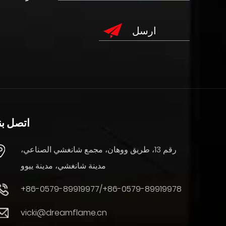
اتصل بن
رقم 13، طريق ووهان، مجمع شانغشي الصناعي،
مدينة شانغشي، مدينة ييوو
+86-0579-89919977/+86-0579-89919978
vicki@dreamflame.cn