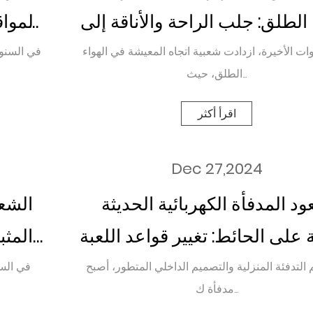
 الطلق: جلب الراحة والأناقة إلى
المواق
الفناء الخلفي الخاص بك
ات الأخيرة، ازدادت شعبية اتجاه المعيشة في الهواء
في السنوا
الطلق، حيث...
اقرأ أكثر
Dec 27,2024
د المدفأة الكهربائية الحديثة
الشعب
ة على الحائط: تغيير قواعد اللعبة
المثب
 التدفئة المنزلية والتصميم
التدفئة المنزلية والتصميم الداخلي المتطور، أصبح
في السن
مدفأة ك...