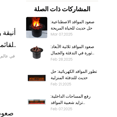
المشاركات ذات الصلة
صعود المواقد الاصطناعية:
حل حديث للحياة المريحة
أنيقة و
Mar 07,2025
القائم
صعود المواقد ثلاثية الأبعاد:
ثورة في التدفئة والجمال
في عالم ت
في المنزل
Feb 28,2025
تطور المواقد الكهربائية: حل
حديث للتدفئة المنزلية
Feb 21,2025
رفع المساحات الداخلية:
تزايد شعبية المواقد
الكهربائية المثبتة على
Feb 07,2025
صعود 
الحائط الأبيض