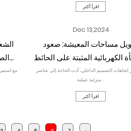
اقرأ أكثر
Dec 13,2024
يل مساحات المعيشة: صعود
الشعب
ة الكهربائية المثبتة على الحائط
الص
الأبيض
و
اتجاهات التصميم الداخلي، أدت الحاجة إلى عناصر
مع استمرا
منزلية عملية ...
اقرأ أكثر
3
4
5
6
7
›