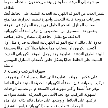
مباشرة إلى الغرفة، مما يخلق بيئة مريحة دون استخدام مفرط
للطاقة.
تتميز العديد من المواقد الكهربائية الحديثة المثبتة على الحائط أيضًا
بسرعات مروحة قابلة للتعديل وأجهزة تنظيم الحرارة، مما يمنح
أصحاب المنازل التحكم الكامل في درجة الحرارة في الغرفة.
يضمن هذا المستوى من التخصيص أن توفر المدفأة الكهربائية
التدفئة، مع تقليل الحاجة إلى مصادر تدفئة إضافية.
علاوة على ذلك، لا تنتج المواقد الكهربائية انبعاثات ضارة مثل أول
أكسيد الكربون أو السخام، مما يجعلها بديلاً أكثر أمانًا وصديقة
للبيئة لطرق التدفئة التقليدية. وهذا يجعل الموقد الكهربائي الحديث
المثبت على الحائط جذابًا بشكل خاص لأصحاب المنازل المهتمين
بالبيئة.
3. سهولة التركيب والصيانة
على عكس المواقد التقليدية التي تتطلب مساحة كبيرة ووقت
تركيب وصيانة، فإن المدفأة الكهربائية الحديثة المثبتة على الحائط
توفر حلاً أبسط وأكثر سهولة في الاستخدام. تم تصميم الوحدات
لسهولة التركيب مع الحد الأدنى من المعرفة التقنية. سواء تم
تركيبها على الحائط أو وضعها على حامل قائم بذاته، فإن هذه
الوحدات تتطلب فقط منفذًا كهربائيًا قياسيًا للتشغيل.