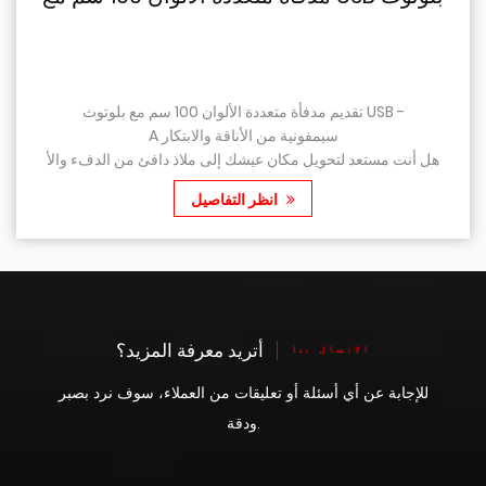
تقديم مدفأة متعددة الألوان 100 سم مع بلوتوث USB -
A سيمفونية من الأناقة والابتكار
هل أنت مستعد لتحويل مكان عيشك إلى ملاذ دافئ من الدفء والأ
سلوب؟ لا تنظر إلى أبعد من مدفأتنا المدمجة الرائعة متعددة الألو...
انظر التفاصيل
أتريد معرفة المزيد؟
الاتصال بنا
للإجابة عن أي أسئلة أو تعليقات من العملاء، سوف نرد بصبر
ودقة.