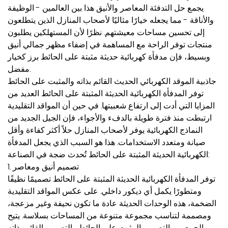
يجمع حل التدفئة المعاصر والأنيق هذا بين العالمين - الوظيفة
والأناقة - مما يجعله خيارًا مثاليًا لأصحاب المنازل الذين يتطلعون
إلى تحسين مساحات معيشتهم. نظرًا لأن المستهلكين يطلبون
منتجات توفر الراحة مع المساهمة في إضفاء مظهر جمالي أنيق
وبسيط، فإن
مدفأة كهربائية حديثة مثبتة على الحائط
برز كخيار
مفضل.
جاذبية الموقد الكهربائي الحديث القائم بذاته والمثبت على الحائط
توفر المدفأة الكهربائية الحديثة المثبتة على الحائط العديد من
المزايا التي أدت إلى ارتفاع شعبيتها. في حين أن المواقد التقليدية
ارتبطت منذ فترة طويلة بالدفء والأجواء، فإن الجيل الجديد من
النماذج الكهربائية يوفر لأصحاب المنازل حلاً أكثر كفاءة وأقل
صيانة ومتعدد الاستخدامات. هذا هو السبب الذي يجعل المدفأة
الكهربائية الحديثة المثبتة على الحائط تُحدث ضجة في الصناعة:
1. تصميم أنيق ومعاصر
توفر المدفأة الكهربائية الحديثة المثبتة على الحائط تصميمًا نظيفًا
ومتطورًا يكمل أي ديكور داخلي. على عكس المواقد التقليدية
الضخمة، هذه الوحدات الحديثة عادة ما تكون نحيفة وغير مزعجة،
ومصممة لتناسب مجموعة متنوعة من المساحات بسلاسة. يتيح
الجمع بين التصميم المثبت على الحائط والتصميم القائم بذاته