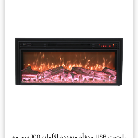
مدفأة متعددة الألوان 100 سم مع USB بلوتوث