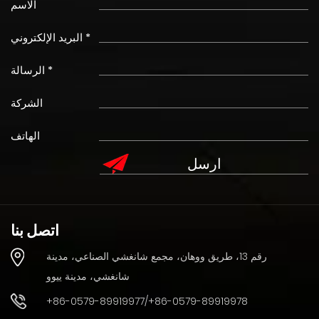
الاسم
البريد الإلكتروني *
الرسالة *
الشركة
الهاتف
اتصل بنا
رقم 13، طريق ووهان، مجمع شانغشي الصناعي، مدينة
شانغشي، مدينة ييوو
+86-0579-89919977/+86-0579-89919978